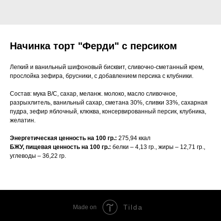
Начинка торт "Ферди" с персиком
Легкий и ванильный шифоновый бисквит, сливочно-сметанный крем,
прослойка зефира, брусники, с добавлением персика с клубники.
Состав: мука В/С, сахар, меланж. молоко, масло сливочное,
разрыхлитель, ванильный сахар, сметана 30%, сливки 33%, сахарная
пудра, зефир яблочный, клюква, консервированный персик, клубника,
желатин.
Энергетическая ценность на 100 гр.:
275,94 ккал
БЖУ, пищевая ценность на 100 гр.:
белки – 4,13 гр., жиры – 12,71 гр.,
углеводы – 36,22 гр.
Tilda
Made on