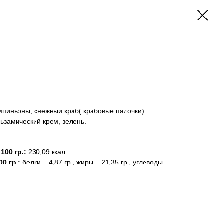
мпиньоны, снежный краб( крабовые палочки),
льзамический крем, зелень.
100 гр.:
230,09 ккал
00 гр.:
белки – 4,87 гр., жиры – 21,35 гр., углеводы –