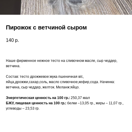
Пирожок с ветчиной сыром
140
р.
Наше фирменное нежное тесто на сливочном масле, сыр чеддер,
ветчина.
Состав: тесто дрожжевое:мука пшеничная в/с,
яйца,дрожжи,сахар,соль, масло сливочное,кефир,сода. Начинка:
ветчина, сыр чеддер, желток. Меланж:яйцо.
Энергетическая ценность на 100 гр.:
250,37 ккал
БЖУ, пищевая ценность на 100 гр.:
белки –13,05 гр., жиры – 11,07 гр.,
углеводы – 23,53 гр.