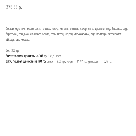
370,00
р.
Состав: мука в/c, масло растительное, кефир, меланж. желток, сахар, соль, дрожжи, соус барбекю, соус
бургерный, говядина, сливочное масло, соль, перец, огурец маринованный, лук, помидоры черри,салат
айсберг, сыр чеддар.
Вес: 300 гр.
Энергетическая ценность на 100 гр.:
232,52 ккал
БЖУ, пищевая ценность на 100 гр.:
белки – 9,88 гр., жиры – 14,47 гр., углеводы – 15,16 гр.