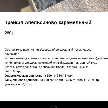
Трайфл Апельсиново-карамельный
280
р.
Состав: мука пшеничная в/с,какао,яйцо,сахарный песок, масло
сливочное
молоко,желтки,желатин,сливки,шоколад(белый,темный,молочный),вишне
конфи (вишня с/м,сахар,пектин яблочный,желатин),лимонный курд
(желтки,сахар,сок лимона,сливочное масло), творожный сыр.
Вес: 100 гр.
Энергетическая ценность на 100 гр.
336.44 ккал
БЖУ, пищевая ценность на 100 гр.:
белки – 4,86 гр., жиры – 20,93 гр.,
углеводы – 30,75 гр.