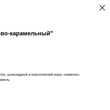
ово-карамельный"
ло, шоколадный и классический корж, сливочно-
амель.